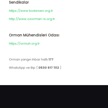
Sendikalar
https://www.tocbirsen.org.tr
http://www.ozorman-is.org.tr
Orman Mühendisleri Odası
https://ormuh.org.tr
Orman yangın ihbar hattı
177
WhatsApp ve Bip (
0530 917 1112
)