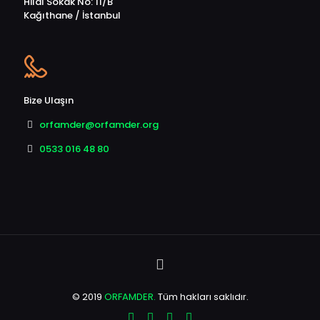
Hilal Sokak No: 11/B
Kağıthane / İstanbul
Bize Ulaşın
orfamder@orfamder.org
0533 016 48 80
© 2019
ORFAMDER.
Tüm hakları saklıdır.