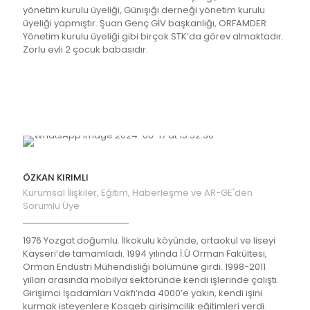
yönetim kurulu üyeliği, Günışığı derneği yönetim kurulu
üyeliği yapmıştır. Şuan Genç GİV başkanlığı, ORFAMDER
Yönetim kurulu üyeliği gibi birçok STK’da görev almaktadır.
Zorlu evli 2 çocuk babasıdır.
ÖZKAN KIRIMLI
Kurumsal İlişkiler, Eğitim, Haberleşme ve AR-GE'den
Sorumlu Üye
1976 Yozgat doğumlu. İlkokulu köyünde, ortaokul ve liseyi
Kayseri’de tamamladı. 1994 yılında İ.Ü Orman Fakültesi,
Orman Endüstri Mühendisliği bölümüne girdi. 1998-2011
yılları arasında mobilya sektöründe kendi işlerinde çalıştı.
Girişimci İşadamları Vakfı’nda 4000’e yakın, kendi işini
kurmak isteyenlere Kosgeb girişimcilik eğitimleri verdi.