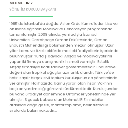
MEHMET IRIZ
YÖNETİM KURULU BAŞKANI
1985'de İstanbul'da doğdu. Aslen Ordu Kumru'ludur. Lise ve
ön lisans eğitimini Mobilya ve Dekorasyon programında
tamamlamıştır. 2008 yılında, yeni adıyla İstanbul
Üniversitesi Cerrahpaşa Orman Fakültesinde, Orman
Endüstri Mühendisliği bölümünden mezun olmuştur. Uzun
yıllar kamu ve özel sektörde mesleki faaliyetlerin içerisinde
bulunmuştur. Yurtdışı kaynaklı Ahşap ve mobilya yatırımı
yapan iki firmaya danışmanlık hizmeti vermiştir. Estetik
Ahşap firmasıyla ticari faaliyet göstermektedir. Endüstriyel
değeri olan tropikal ağaçlar uzmanlık alandır. Türkiye'de
hatırı sayılır birçok sivil toplum kuruluşunun da yönetiminde
yer almıştır. Halihazırda, kamu yararı olan İnsan Vakfının
başkan yardımcılığı görevini sürdürmektedir. Kuruluşundan
bu yana 6 faaliyet döneminde Orfamder yönetiminde yer
almıştır. 3 çocuk babası olan Mehmet IRIZ'ın hobileri
arasında doğa gezisi, mantar toplama, balık tutma ilk
sıralarda bulunmaktadır...