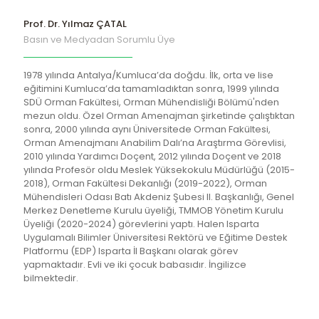
Prof. Dr. Yılmaz ÇATAL
Basın ve Medyadan Sorumlu Üye
1978 yılında Antalya/Kumluca’da doğdu. İlk, orta ve lise
eğitimini Kumluca’da tamamladıktan sonra, 1999 yılında
SDÜ Orman Fakültesi, Orman Mühendisliği Bölümü'nden
mezun oldu. Özel Orman Amenajman şirketinde çalıştıktan
sonra, 2000 yılında aynı Üniversitede Orman Fakültesi,
Orman Amenajmanı Anabilim Dalı’na Araştırma Görevlisi,
2010 yılında Yardımcı Doçent, 2012 yılında Doçent ve 2018
yılında Profesör oldu Meslek Yüksekokulu Müdürlüğü (2015-
2018), Orman Fakültesi Dekanlığı (2019-2022), Orman
Mühendisleri Odası Batı Akdeniz Şubesi II. Başkanlığı, Genel
Merkez Denetleme Kurulu üyeliği, TMMOB Yönetim Kurulu
Üyeliği (2020-2024) görevlerini yaptı. Halen Isparta
Uygulamalı Bilimler Üniversitesi Rektörü ve Eğitime Destek
Platformu (EDP) Isparta İl Başkanı olarak görev
yapmaktadır. Evli ve iki çocuk babasıdır. İngilizce
bilmektedir.