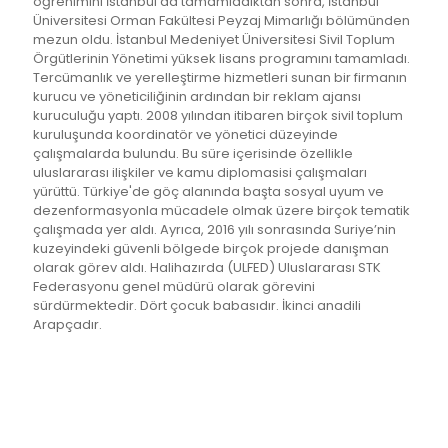
öğrenimini İstanbul’da tamamladıktan sonra, İstanbul
Üniversitesi Orman Fakültesi Peyzaj Mimarlığı bölümünden
mezun oldu. İstanbul Medeniyet Üniversitesi Sivil Toplum
Örgütlerinin Yönetimi yüksek lisans programını tamamladı.
Tercümanlık ve yerelleştirme hizmetleri sunan bir firmanın
kurucu ve yöneticiliğinin ardından bir reklam ajansı
kuruculuğu yaptı. 2008 yılından itibaren birçok sivil toplum
kuruluşunda koordinatör ve yönetici düzeyinde
çalışmalarda bulundu. Bu süre içerisinde özellikle
uluslararası ilişkiler ve kamu diplomasisi çalışmaları
yürüttü. Türkiye'de göç alanında başta sosyal uyum ve
dezenformasyonla mücadele olmak üzere birçok tematik
çalışmada yer aldı. Ayrıca, 2016 yılı sonrasında Suriye’nin
kuzeyindeki güvenli bölgede birçok projede danışman
olarak görev aldı. Halihazırda (ULFED) Uluslararası STK
Federasyonu genel müdürü olarak görevini
sürdürmektedir. Dört çocuk babasıdır. İkinci anadili
Arapçadır.