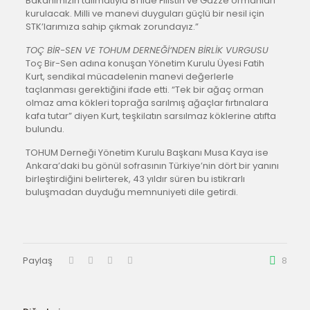
Bakanımızın talimatıyla 81 ilde Filistin ve Gazze ormanları
kurulacak. Milli ve manevi duyguları güçlü bir nesil için
STK’larımıza sahip çıkmak zorundayız.”
TOÇ BİR-SEN VE TOHUM DERNEĞİ’NDEN BİRLİK VURGUSU
Toç Bir-Sen adına konuşan Yönetim Kurulu Üyesi Fatih
Kurt, sendikal mücadelenin manevi değerlerle
taçlanması gerektiğini ifade etti. “Tek bir ağaç orman
olmaz ama kökleri toprağa sarılmış ağaçlar fırtınalara
kafa tutar” diyen Kurt, teşkilatın sarsılmaz köklerine atıfta
bulundu.
TOHUM Derneği Yönetim Kurulu Başkanı Musa Kaya ise
Ankara’daki bu gönül sofrasının Türkiye’nin dört bir yanını
birleştirdiğini belirterek, 43 yıldır süren bu istikrarlı
buluşmadan duyduğu memnuniyeti dile getirdi.
Paylaş
8