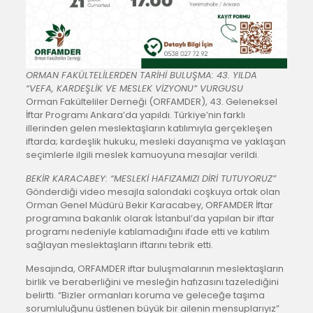
ORMAN FAKÜLTELİLERDEN TARİHİ BULUŞMA: 43. YILDA
“VEFA, KARDEŞLİK VE MESLEK VİZYONU” VURGUSU
Orman Fakülteliler Derneği (ORFAMDER), 43. Geleneksel
İftar Programı Ankara’da yapıldı. Türkiye’nin farklı
illerinden gelen meslektaşların katılımıyla gerçekleşen
iftarda; kardeşlik hukuku, mesleki dayanışma ve yaklaşan
seçimlerle ilgili meslek kamuoyuna mesajlar verildi.
BEKİR KARACABEY: “MESLEKİ HAFIZAMIZI DİRİ TUTUYORUZ”
Gönderdiği video mesajla salondaki coşkuya ortak olan
Orman Genel Müdürü Bekir Karacabey, ORFAMDER İftar
programına bakanlık olarak İstanbul’da yapılan bir iftar
programı nedeniyle katılamadığını ifade etti ve katılım
sağlayan meslektaşların iftarını tebrik etti.
Mesajında, ORFAMDER iftar buluşmalarının meslektaşların
birlik ve beraberliğini ve mesleğin hafızasını tazelediğini
belirtti. “Bizler ormanları koruma ve geleceğe taşıma
sorumluluğunu üstlenen büyük bir ailenin mensuplarıyız”