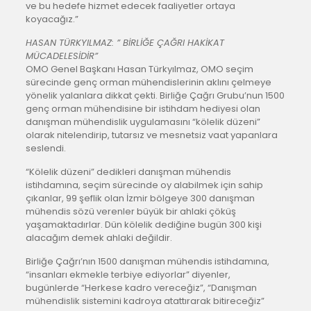
ve bu hedefe hizmet edecek faaliyetler ortaya
koyacağız.”
HASAN TÜRKYILMAZ: ” BİRLİĞE ÇAĞRI HAKİKAT
MÜCADELESİDİR”
OMO Genel Başkanı Hasan Türkyılmaz, OMO seçim
sürecinde genç orman mühendislerinin aklını çelmeye
yönelik yalanlara dikkat çekti. Birliğe Çağrı Grubu’nun 1500
genç orman mühendisine bir istihdam hediyesi olan
danışman mühendislik uygulamasını “kölelik düzeni”
olarak nitelendirip, tutarsız ve mesnetsiz vaat yapanlara
seslendi.
“Kölelik düzeni” dedikleri danışman mühendis
istihdamına, seçim sürecinde oy alabilmek için sahip
çıkanlar, 99 şeflik olan İzmir bölgeye 300 danışman
mühendis sözü verenler büyük bir ahlaki çöküş
yaşamaktadırlar. Dün kölelik dediğine bugün 300 kişi
alacağım demek ahlaki değildir.
Birliğe Çağrı’nın 1500 danışman mühendis istihdamına,
“insanları ekmekle terbiye ediyorlar” diyenler,
bugünlerde “Herkese kadro vereceğiz”, “Danışman
mühendislik sistemini kadroya atattırarak bitireceğiz”