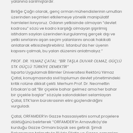
yalanına sarılmışlardır.
Birliğe Çağrı olarak, genç orman mühendislerinin umutları
üzerinden seçimleri etkilemeye yönelik manipülatif
hamleleri kınıyoruz. Odanın yetkisinde olmayan “devlet
kadrosu” sözü ve kadro karşılığı olmayan şişirilmiş
istihdam sayıları üzerinden kurgulanmış gerçek dışı ve
yetki sınırlarını aşan seçim yalanlarını ancak hakikati
anlatarak etkisizleştirebiliriz. İstanbul’da her üyenin
kapısını çalmalı, bu yalan düzenini anlatmalıyız.”
PROF. DR. YILMAZ ÇATAL: “BİR TAŞLA DUVAR OLMAZ, GÜÇLÜ
STK GÜÇLÜ TÜRKİYE DEMEKTİR”
Isparta Uygulamalı Bilimler Üniversitesi Rektörü Yılmaz
Çatal, konuşmasında sivil toplumun devlet yönetimindeki
kritik rolüne dikkat çekti. Merhum Prof. Dr. Necmettin
Erbakan’a ait “Bir çiçekle bahar gelmez ama her bahar
bir çiçekle başlar” sözüyle salondakileri selamlayan
Çatal, STK’ların bürokrasinin elini güçlendirdiğini
vurguladı.
Çatal, ORFAMDER’in Gazze hassasiyetini somut projelere
döktüğünü belirterek “ORFAMDER’in Arnavutköy’de
kurduğu Gazze Ormanı büyük ses getirdi. Şimdi