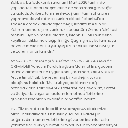
Balıbey, bu fedakarlık ruhunun 1 Mart 2026 tarihinde
yapılacak İstanbul seçimlerine de yansıması gerektiğini
vurguladı. Balıbey, tüm meslektaşlarını tam saha pres
yapmaya davet ederek şunları ekledi: “İstanbul’da
sadece oradaki arkadaşlar değil; Isparta mezunları,
Kahramanmaraş mezunları, kısacası tüm Orman fakültesi
mezunu üye ve mensuplarımız, İstanbul OMO şubesine
kayıtlı tanıdıklarına ulaşıp, Birliğe Çağrı için oy kullanmaya
davet etmelidirler. Bu yürüyüş uzun soluklu bir yürüyüştür
ve zafer inananlarındır.”
MEHMET IRIZ: “KARDEŞLİK BAĞIMIZ EN BÜYÜK KALEMİZDİR”
ORFAMDER Yönetim Kurulu Başkanı Mehmet Irız, gecenin
manevi atmosferine uygun konuşmasında, ORFAMDER’in
“et ve tırnak” gibi kenetlenmiş bir kardeşlik yuvası
olduğunu hatırlattı. “Mutluluk yaşadıklarınız değil,
hatırladıklarınızdır” diyerek sözlerine başlayan Irız, Gazze
ve Suriye’de yaşanan acıların temelinde “birbirine
güvenen insanların eksikliğinin” yattığını belirtti.
Irız, “Biz burada sadece iftar yapmıyoruz; birbirimize
Allah’ı hatırlatıyoruz. En büyük gücümüz kardeşlik
bağımızdır. İnanan ve birbirine güvenen insanlar asla
yenilmezler. ‘Türkiye Yüzyılı’ vizyonu bizi heyecanlandırıyor