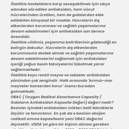
Özellikle hastalıklara karşı savaşabilmek için sıkça
adından söz edilen antioksidan, hem vücut
hücrelerinden üretilen, hem de gıdalardan elde
edilebilen kimyasal bir madde. Hücrelerin dış
etkenlerden korunması ve sağlıklı yaşamalarına
devam edebilmeleri için antioksidan son derece
önemlidir.
Özellikle cildimiz, yaşlanma belirtilerinin gözlendiği en
belirgin dokudur. Hücrelerin dış etkenlerden
korunmasına destek olmak ve sağlıklı yaşamalarına
devam edebilmelerini sağlamak için antioksidan
içeriği yoğun besin takviyelerini tüketmek yarar
sağlamaktadır.
Özellikle koyu renkli meyve ve sebzeler antioksidan
yönünden çok zengindir. Halk arasında ´kırmızı-mor
meyveler kanserden korur’ inancı buradan
gelmektedir.
ORAC ( Oxygen Radikal Absorbance Capasity /
Gıdaların Antioksidan Kapasite Değeri) değeri nedir?
Besinler içindeki antioksidan miktarı belli tekniklerle
ölçülür ve tanımlanır. En çok da o besinin oksijen
radikali emme kapasitesini yani ORAC değerini
ölçmektir. USDA’ya göre bir kişinin alması gereken