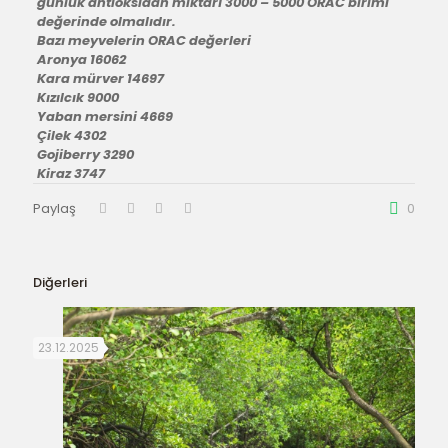
günlük antioksidan miktarı 3000 – 5000 ORAC birimi
değerinde olmalıdır.
Bazı meyvelerin ORAC değerleri
Aronya 16062
Kara mürver 14697
Kızılcık 9000
Yaban mersini 4669
Çilek 4302
Gojiberry 3290
Kiraz 3747
Paylaş
0
Diğerleri
23.12.2025