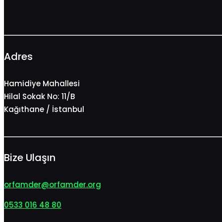
Adres
Hamidiye Mahallesi
Hilal Sokak No: 11/B
Kağıthane / İstanbul
Bize Ulaşın
orfamder@orfamder.org
0533 016 48 80