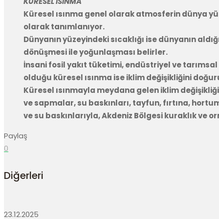
KÜRESEL ISINMA
Küresel ısınma genel olarak atmosferin dünya yüz
olarak tanımlanıyor.
Dünyanın yüzeyindeki sıcaklığı ise dünyanın aldığı
dönüşmesi ile yoğunlaşması belirler.
İnsani fosil yakıt tüketimi, endüstriyel ve tarım
olduğu küresel ısınma ise iklim değişikliğini doğur
Küresel ısınmayla meydana gelen iklim değişikliği
ve sapmalar, su baskınları, tayfun, fırtına, hortum
ve su baskınlarıyla, Akdeniz Bölgesi kuraklık ve 
Paylaş
0
Diğerleri
23.12.2025