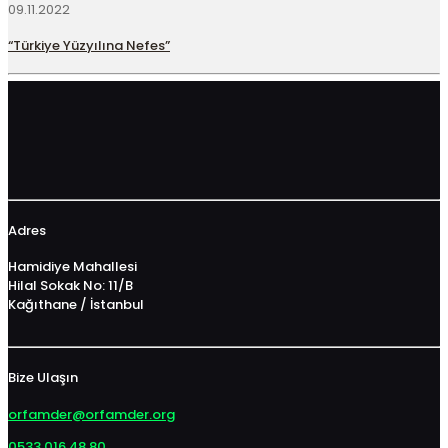
09.11.2022
“Türkiye Yüzyılına Nefes”
Adres
Hamidiye Mahallesi
Hilal Sokak No: 11/B
Kağıthane / İstanbul
Bize Ulaşın
orfamder@orfamder.org
0533 016 48 80