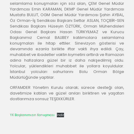
selamlama konuşmaları için söz alan, ÇEM Genel Müdür 
Yardımcısı Emin KARAMAN, DKMP Genel Müdür Yardımcısı 
Mustafa BULUT, OGM Genel Müdür Yardımcısı Şahin AYBAL, 
Öz Orman-İş Sendikası Başkanı Settar ASLAN, TOÇBİR-SEN 
Sendikası Başkanı Hüseyin ÖZTÜRK, Orman Mühendisleri 
Odası Genel Başkanı Hasan TÜRKYILMAZ ve Kurucu 
Başkanımız Cemal BALIBEY katılımcılara selamlama 
konuşmaları ile hitap ettiler. Sinevizyon gösterisi ve 
devamında ezanla birlikte iftar vakti ihya edildi. Çay, 
muhabbet ve ibadetler vaktin kıymetini arttırdı ve Ramazan 
adına hafızalara güzel bir iz daha nakşedilmiş oldu. 
Yolcular, yüklendikleri muhabbet ile yollara koyuldular. 
İstanbul yolcuları sahurlarını Bolu Orman Bölge 
Müdürlüğünde yaptılar.
ORFAMDER Yönetim Kurulu olarak; sürece desteği olan, 
davetimize katılan ve güzel anıları biriktiren ve yaşatan 
dostlarımıza sonsuz TEŞEKKÜRLER.
YK Başkanımızın Konuşması
İndir