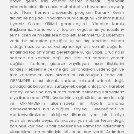
araya gelen eski dostlar hasret giderdi. Öğrencilik 
yıllarında biriktirilen anılar muhabbet ve heyecanın kaynağı 
oldu. İftarın hemen öncesinde program Kur'an-ı Kerim 
tilaveti ile başladı. Programın sunuculuğunu Yönetim Kurulu 
Üyemiz Özkan KIRIMLI gerçekleştirdi. Yönetim Kurulu 
Başkanımız, kamu ve sivil toplum örgütlerinin yöneticileri-
temsilcileri ve misafirlere hitap etti. Mehmet YERLİ; ülkemizin 
zorlu bir süreçten geçtiğini, iç ve dış tehditler altında 
olduğumuzu ve bu süreci aşmak için dini ve milli değerler 
etrafında toplanmamız gerektiğine vurgu yaptı. Oruç nasıl 
sadece aç kalmak değil ise, iftar da sadece yemek 
değildir. İftarların, giderek zayıflayan insan ilişkilerini 
kardeşlik eksenine çekme gibi bir fonksiyon üstlendiğini ve 
tüm kademeleri aynı hizada buluşturduğunu ifade etti. 
ORFAMDER ailesi olarak, sadece rekabet ederek değil; 
paylaşarak büyümeyi, sürtüşerek değil, anlaşarak hareket 
etmeyi kendisine hayat tarzı olarak belirlemiş kardeşleriz 
diye ifade eden YERLİ, üyelerinin ve gönüldaşlarının desteği 
ile ORFAMDER’in ülkemizdeki en itibarlı ormancı 
derneklerinden biri olduğunu söyledi. Geleceğimiz ve 
medeniyetimizden aldığımız ilhamla yeni bir hikâye 
yazmak hedefindeyiz. Bu hikâyeyi yazmak bir tercih değil, 
zorunluluktur dedi. Kadir gecesine ve Ramazan bayramına 
ulaşabilme temennileriyle sözlerine son verdi. Ardından 