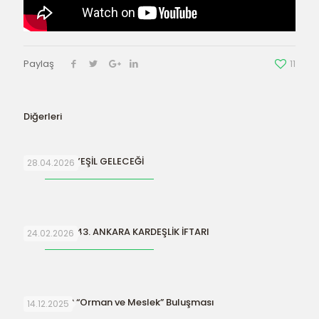
Paylaş
11
Diğerleri
SURİYE’NİN YEŞİL GELECEĞİ
28.04.2026
ORFAMDER 43. ANKARA KARDEŞLİK İFTARI
24.02.2026
ORFAMDER “Orman ve Meslek” Buluşması
14.12.2025