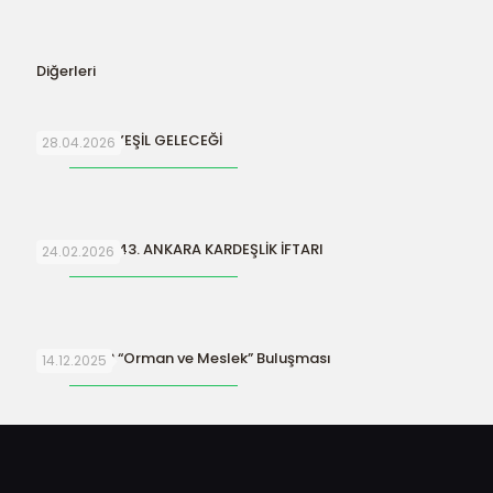
Diğerleri
SURİYE’NİN YEŞİL GELECEĞİ
28.04.2026
ORFAMDER 43. ANKARA KARDEŞLİK İFTARI
24.02.2026
ORFAMDER “Orman ve Meslek” Buluşması
14.12.2025