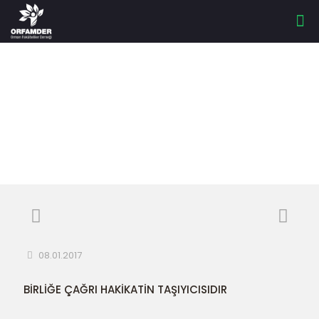
BİRLİĞE ÇAĞRI
08.01.2017
BİRLİĞE ÇAĞRI HAKİKATİN TAŞIYICISIDIR