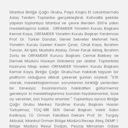
İstanbul Birliğe Çağrı Grubu, Paşa Köşkü Et Lokantası’nda 
Aday Tanıtım Toplantısı gerçekleştirdi. Kahvaltılı şekilde 
yapılan toplantıya İstanbul ve çevre illerden 300’e yakın 
meslektaşımız katıldı.  ORFAMDER Yönetim Kurulu Başkanı 
Kemal Kaya, ORFAMDER Yönetim Kurulu Başkan Yardımcısı 
Prof. Dr. Türker Dündar, Genel Sekreter Mehmet Yerli, 
Yönetim Kurulu Üyeleri Kasım Çınar, Cihat Kaya, İbrahim 
Tuncer, Ali Işıklı, Mustafa Atalay, Ömer Faruk Aktaş, İbrahim 
Zorlu ile ORFAMDER Kurucu Başkanı Cemal Balıbey ve 
Dernek Müdürü Hüseyin Gökdeniz yer aldılar. Toplantıda 
haziruna hitap eden ORFAMDER Yönetim Kurulu Başkanı 
Kemal Kaya, Birliğe Çağrı Grubu'nun hakikatı taşıyan bir 
platform olduğuna dikkat çekerek şunları söyledi: "STK 
olarak, meslektaşlarımızın sorunlarının biriktiği yerlerden 
bir tanesiyiz. İnsanlarımıza hakikatleri götürmemiz 
gerekiyor ki meslektaşlarımız bundan faydalansınlar, bize 
oy versinler, bizi hayırla ansınlar." Toplantıya ayrıca Birliğe 
Çağrı Grubu Merkez Yürütme Kurulu Başkanı Hasan 
Türkyılmaz, TOÇ-BİR SEN Genel Başkan Vekili Sabri 
Kızılkaya, İ.Ü. Orman Fakültesi Dekanı Prof. Dr. Turgay 
Akbulut, İstanbul Orman Bölge Müdürü Recep Ateş, DKMP 1. 
Bölge Müdürü Resul Doğan, Peyzaj Mimarları Odası 