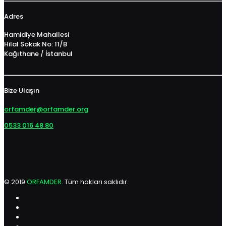
Adres
Hamidiye Mahallesi
Hilal Sokak No: 11/B
Kağıthane / İstanbul
Bize Ulaşın
orfamder@orfamder.org
0533 016 48 80
© 2019
ORFAMDER.
Tüm hakları saklıdır.