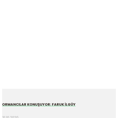
CEMAL BALIBEY CAMİİ
Anasayfa
Haberler
CEMAL BALIBEY CAMİİ
ORMANCILAR KONUŞUYOR: FARUK İLGÜY
31.10.2020