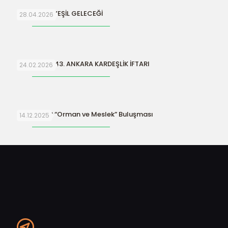
SURİYE’NİN YEŞİL GELECEĞİ
28.04.2026
ORFAMDER 43. ANKARA KARDEŞLİK İFTARI
24.02.2026
ORFAMDER “Orman ve Meslek” Buluşması
14.12.2025