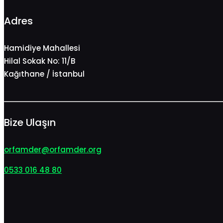
Adres
Hamidiye Mahallesi
Hilal Sokak No: 11/B
Kağıthane / İstanbul
Bize Ulaşın
orfamder@orfamder.org
0533 016 48 80