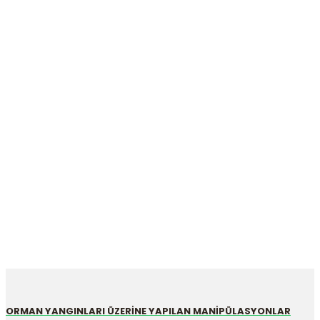
İÜC ORMAN FAKÜLTESİ
ZİYARETİ
Anasayfa
Haberler
İÜC ORMAN FAKÜLTESİ ZİYARETİ
ORMAN YANGINLARI ÜZERİNE YAPILAN MANİPÜLASYONLAR