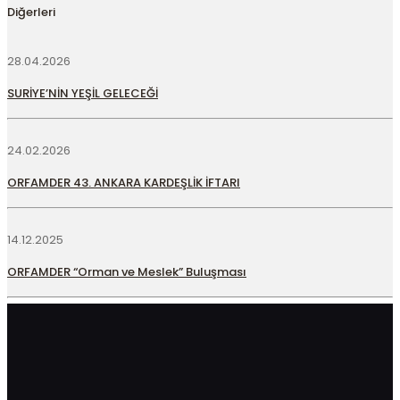
Diğerleri
28.04.2026
SURİYE’NİN YEŞİL GELECEĞİ
24.02.2026
ORFAMDER 43. ANKARA KARDEŞLİK İFTARI
14.12.2025
ORFAMDER “Orman ve Meslek” Buluşması