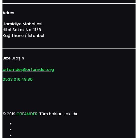
Adres
Hamidiye Mahallesi
Hilal Sokak No: 11/B
Kağıthane / İstanbul
Bize Ulaşın
orfamder@orfamder.org
0533 016 48 80
© 2019
ORFAMDER.
Tüm hakları saklıdır.