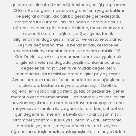
geleneksel olarak düzenlediği kestane şenliği programını
23 Ekim Pazar günü mezun ve öğrencilerin yoğun katılımı
ile Belgrat ormanı, dik çatı bölgesinde gerçekleştirdi.
Programa İÜC Orman Fakültesinden bir otobüs dolusu
öğrenci teveccüh göstermekle birlikte, mezunlarımız da
aileleri ile katılım sağlamıştır. Şenliğimiz, teorik
bilgilendirme, doğa gezisi, mantar ve kestane toplama,
keşif ve değerlendirme ile beraber çay, kestane ve
kavurma istiridye mantarı ikramı ile devam etmiştir. Öğr.
Gör. Dr. Hüseyin Akkılıç hocamızın teorik ve uygulamalı
bilgilendirmeleri ile doğada çeşitli mantarlar bulunup
değerlendirilmiştir. Zehirli ve mutfak değeri olan
mantarlarla ilgili nitelikli ve pratik bilgiler paylaşılmıştır.
Ayrıca, ormanın muhtelif alanlarında kestane ağaçlarının
diplerinde, kestane meyvesi toplanmıştır. Özellikle
öğrencilerin çokca ilgi gösterdiği, tabiat gezisinde, genel
memnuniyet gözlemlenmiştir. Gezi sonrası, katılımcılar için
hazırlanmış ekmek arası mantar kavurması, çay, kestane,
meyvesuyu ikramları ile yorgunluklar atılırken, sohbet ve
gün değerlendirmeleri ile keyifli dakikalar yaşanmıştır.
Orfamder yönetim kurulu üyesi İbrahim Zorlu, entomoloji
dersinde yaşanmış meşhur böcek tanıma hikayesini
öğrenci arkadaşlarımızla paylaşmıştır. Katılımlarıyla bizleri