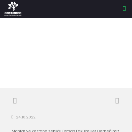
KESTANE VE
MANTAR ŞENLİĞİ
24.10.2022
Mantar ve kestane şenliği Orman Fakülteliler Derneğimiz,