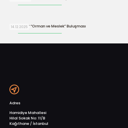
ORFAMDER “Orman ve Meslek” Buluşması
14.12.2025
Adres
Hamidiye Mahallesi
Hilal Sokak No: 11/B
Kağıthane / İstanbul