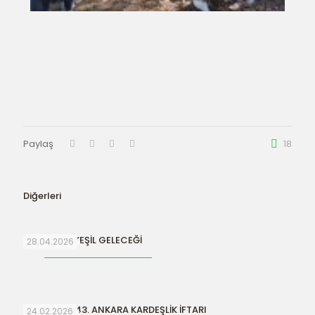
Paylaş
18
Diğerleri
SURİYE’NİN YEŞİL GELECEĞİ
28.04.2026
ORFAMDER 43. ANKARA KARDEŞLİK İFTARI
24.02.2026