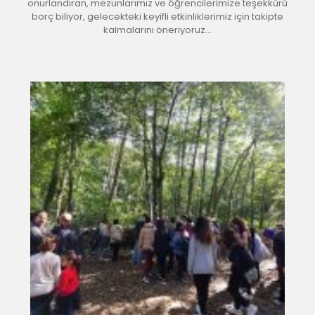
onurlandıran, mezunlarımız ve öğrencilerimize teşekkürü
borç biliyor, gelecekteki keyifli etkinliklerimiz için takipte
kalmalarını öneriyoruz...