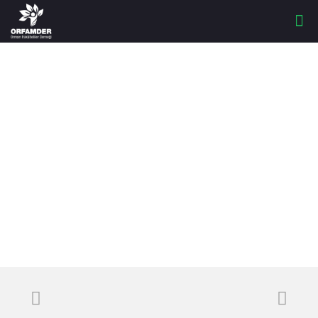
ORMAN
MÜHENDİSLERİ
ODASI GENEL
KURULU SEÇİMLERİ