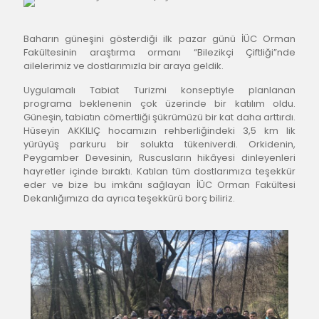
Baharın güneşini gösterdiği ilk pazar günü İÜC Orman 
Fakültesinin araştırma ormanı “Bilezikçi Çiftliği”nde 
ailelerimiz ve dostlarımızla bir araya geldik.
Uygulamalı Tabiat Turizmi konseptiyle planlanan 
programa beklenenin çok üzerinde bir katılım oldu. 
Güneşin, tabiatın cömertliği şükrümüzü bir kat daha arttırdı. 
Hüseyin AKKILIÇ hocamızın rehberliğindeki 3,5 km lik 
yürüyüş parkuru bir solukta tükeniverdi. Orkidenin, 
Peygamber Devesinin, Ruscusların hikâyesi dinleyenleri 
hayretler içinde bıraktı. Katılan tüm dostlarımıza teşekkür 
eder ve bize bu imkânı sağlayan İÜC Orman Fakültesi 
Dekanlığımıza da ayrıca teşekkürü borç biliriz.