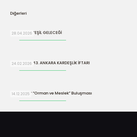
Diğerleri
SURİYE’NİN YEŞİL GELECEĞİ
28.04.2026
ORFAMDER 43. ANKARA KARDEŞLİK İFTARI
24.02.2026
ORFAMDER “Orman ve Meslek” Buluşması
14.12.2025