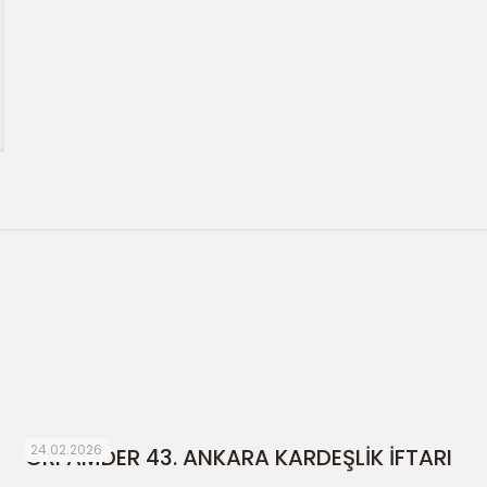
24.02.2026
ORFAMDER 43. ANKARA KARDEŞLİK İFTARI