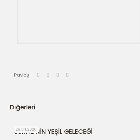
Paylaş
Diğerleri
28.04.2026
SURİYE’NİN YEŞİL GELECEĞİ