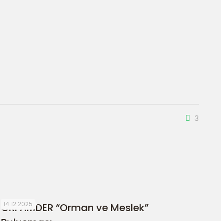
3
14.12.2025
ORFAMDER “Orman ve Meslek”