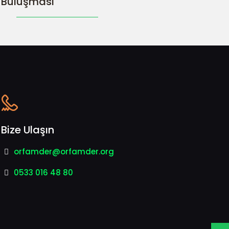
Buluşması
Bize Ulaşın
orfamder@orfamder.org
0533 016 48 80