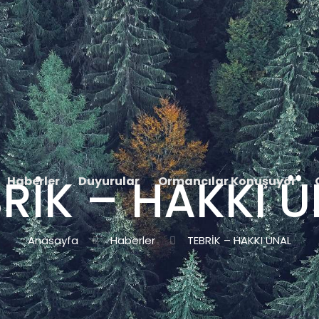
RİK – HAKKI 
Haberler
Duyurular
Ormancılar Konuşuyor
Anasayfa
Haberler
TEBRİK – HAKKI ÜNAL