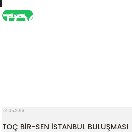
TOÇ BİR-SEN
Üye Ol
Anasayfa
Haberler
TOÇ BİR-SEN İSTANBUL BULUŞMASI
24.05.2019
TOÇ BİR-SEN İSTANBUL BULUŞMASI