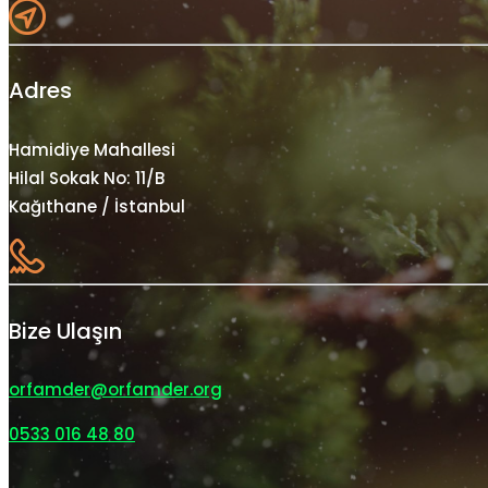
Adres
Hamidiye Mahallesi
Hilal Sokak No: 11/B
Kağıthane / İstanbul
Bize Ulaşın
orfamder@orfamder.org
0533 016 48 80