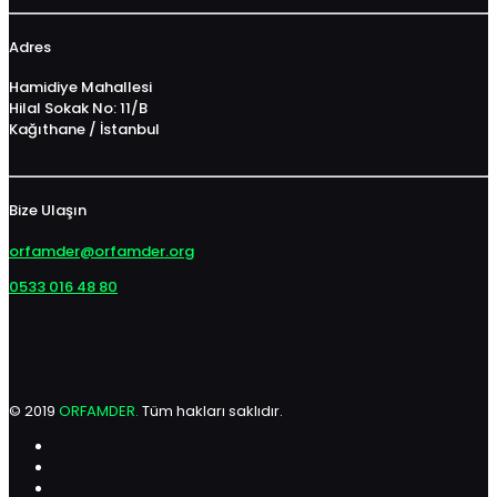
Adres
Hamidiye Mahallesi
Hilal Sokak No: 11/B
Kağıthane / İstanbul
Bize Ulaşın
orfamder@orfamder.org
0533 016 48 80
© 2019
ORFAMDER.
Tüm hakları saklıdır.