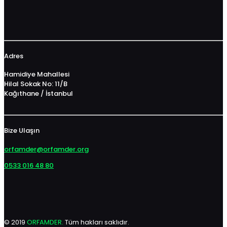
Adres
Hamidiye Mahallesi
Hilal Sokak No: 11/B
Kağıthane / İstanbul
Bize Ulaşın
orfamder@orfamder.org
0533 016 48 80
© 2019
ORFAMDER.
Tüm hakları saklıdır.