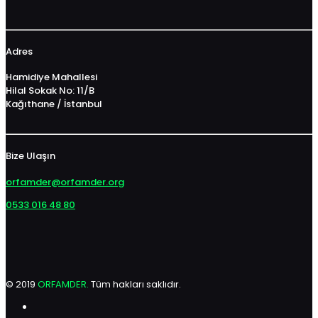
Adres
Hamidiye Mahallesi
Hilal Sokak No: 11/B
Kağıthane / İstanbul
Bize Ulaşın
orfamder@orfamder.org
0533 016 48 80
© 2019
ORFAMDER.
Tüm hakları saklıdır.