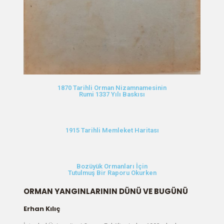
1870 Tarihli Orman Nizamnamesinin
Rumi 1337 Yılı Baskısı
1915 Tarihli Memleket Haritası
Bozüyük Ormanları İçin
Tutulmuş Bir Raporu Okurken
ORMAN YANGINLARININ DÜNÜ VE BUGÜNÜ
Erhan Kılıç