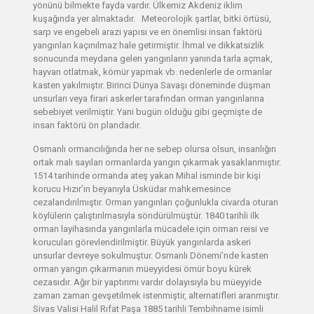
yönünü bilmekte fayda vardır. Ülkemiz Akdeniz iklim
kuşağında yer almaktadır. Meteorolojik şartlar, bitki örtüsü,
sarp ve engebeli arazi yapısı ve en önemlisi insan faktörü
yangınları kaçınılmaz hale getirmiştir. İhmal ve dikkatsizlik
sonucunda meydana gelen yangınların yanında tarla açmak,
hayvan otlatmak, kömür yapmak vb. nedenlerle de ormanlar
kasten yakılmıştır. Birinci Dünya Savaşı döneminde düşman
unsurları veya firari askerler tarafından orman yangınlarına
sebebiyet verilmiştir. Yani bugün olduğu gibi geçmişte de
insan faktörü ön plandadır.
Osmanlı ormancılığında her ne sebep olursa olsun, insanlığın
ortak malı sayılan ormanlarda yangın çıkarmak yasaklanmıştır.
1514 tarihinde ormanda ateş yakan Mihal isminde bir kişi
korucu Hızır’ın beyanıyla Üsküdar mahkemesince
cezalandırılmıştır. Orman yangınları çoğunlukla civarda oturan
köylülerin çalıştırılmasıyla söndürülmüştür. 1840 tarihli ilk
orman layihasında yangınlarla mücadele için orman reisi ve
korucuları görevlendirilmiştir. Büyük yangınlarda askeri
unsurlar devreye sokulmuştur. Osmanlı Dönemi’nde kasten
orman yangın çıkarmanın müeyyidesi ömür boyu kürek
cezasıdır. Ağır bir yaptırımı vardır dolayısıyla bu müeyyide
zaman zaman gevşetilmek istenmiştir, alternatifleri aranmıştır.
Sivas Valisi Halil Rıfat Paşa 1885 tarihli Tembihname isimli