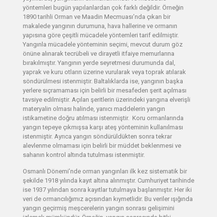
yöntemleri bugün yapılanlardan çok farklı değildir. Örneğin
1890 tarihli Orman ve Maadin Mecmuası’nda çıkan bir
makalede yangının durumuna, hava hallerine ve ormanın
yapısına göre çeşitli mücadele yöntemleri tarif edilmiştir.
Yangınla mücadele yönteminin seçimi, mevcut durum göz
önüne alınarak tecrübeli ve dirayetli itfaiye memurlarına
bırakılmıştır. Yangının yerde seyretmesi durumunda dal,
yaprak ve kuru otların üzerine vurularak veya toprak atılarak
söndürülmesi istenmiştir. Baltalıklarda ise, yangının başka
yerlere sıçramaması için belirli bir mesafeden şerit açılması
tavsiye edilmiştir. Açılan şeritlerin üzerindeki yangına elverişli
materyalin olması halinde, yanıcı maddelerin yangın
istikametine doğru atılması istenmiştir. Koru ormanlarında
yangın tepeye çıkmışsa karşı ateş yönteminin kullanılması
istenmiştir. Ayrıca yangın söndürüldükten sonra tekrar
alevlenme olmaması için belirli bir müddet beklenmesi ve
sahanın kontrol altında tutulması istenmiştir.
Osmanlı Dönemi’nde orman yangınları ilk kez sistematik bir
şekilde 1918 yılında kayıt altına alınmıştır. Cumhuriyet tarihinde
ise 1937 yılından sonra kayıtlar tutulmaya başlanmıştır. Her iki
veri de ormancılığımız açısından kıymetlidir. Bu veriler ışığında
yangın geçirmiş meşcerelerin yangın sonrası gelişimini