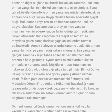
eserinde diğer suçların takibinde kullanılan kaseme usulünün
orman yangınları için de kullanılmasını tavsiye etmiştir. Buna
göre köylüler öncellikle orman yangınına müdahale edecek ve
sonrasında suçluyu yakalayıp devlete teslim edecektir. Şayet
suçlu bulunamaz veya teslim edilmezse kaseme usulüne
başvurulacaktır. Kaseme usulü, olay yerinde yaşayan
insanların yemin ederek suçun failini görüp görmediklerini
beyan etmesidir. Buna rağmen fail tespit edilemez ise
meydana gelen zarar, ifadeye çağrılan kişilerden tazmin
edilmektedir. Ancak ilerleyen yıllarda kaseme usulünün orman
yangınlarında işe yaramadığı ortaya çıkmıştır. Zira yangının
gerçek zararına karşın tahsil edilecek bedeller zamanla
orantısız hale gelmiştir. Ayrıca uzak mıntıkalarda bulunan
ormanların korunmasında köylülerin mesul tutulmasının,
hukuken doğru olup olmadığı sıkça tartışılmıştır. Birinci Dünya
Savaşı sırasında ülkemizde görev yapmış Alman uzman
Veith, faillere para cezası verilmesini teklif etmiştir. Milli
Mücadele Dönemi’nde Ankara Hükümeti, hazırladığı kanun
tasarısında ömür boyu kürek cezasını yinelemiştir. Bu konuyu
detaylıca anlatmamızın sebebi ormanlarımız hiçbir dönem
başıboş bırakılmamıştır.
Osmanlı ormancılığında orman yangınlarıyla ilgili yapılan
yayınlarda, yangınların sınıflandırılması ve mücadele