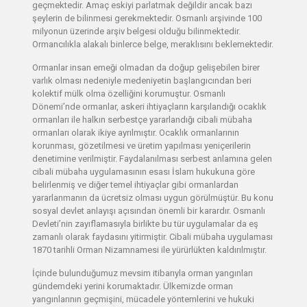
geçmektedir. Amaç eskiyi parlatmak değildir ancak bazı
şeylerin de bilinmesi gerekmektedir. Osmanlı arşivinde 100
milyonun üzerinde arşiv belgesi olduğu bilinmektedir.
Ormancılıkla alakalı binlerce belge, meraklısını beklemektedir.
Ormanlar insan emeği olmadan da doğup gelişebilen birer
varlık olması nedeniyle medeniyetin başlangıcından beri
kolektif mülk olma özelliğini korumuştur. Osmanlı
Dönemi’nde ormanlar, askeri ihtiyaçların karşılandığı ocaklık
ormanları ile halkın serbestçe yararlandığı cibali mübaha
ormanları olarak ikiye ayrılmıştır. Ocaklık ormanlarının
korunması, gözetilmesi ve üretim yapılması yeniçerilerin
denetimine verilmiştir. Faydalanılması serbest anlamına gelen
cibali mübaha uygulamasının esası İslam hukukuna göre
belirlenmiş ve diğer temel ihtiyaçlar gibi ormanlardan
yararlanmanın da ücretsiz olması uygun görülmüştür. Bu konu
sosyal devlet anlayışı açısından önemli bir karardır. Osmanlı
Devleti’nin zayıflamasıyla birlikte bu tür uygulamalar da eş
zamanlı olarak faydasını yitirmiştir. Cibali mübaha uygulaması
1870 tarihli Orman Nizamnamesi ile yürürlükten kaldırılmıştır.
İçinde bulunduğumuz mevsim itibarıyla orman yangınları
gündemdeki yerini korumaktadır. Ülkemizde orman
yangınlarının geçmişini, mücadele yöntemlerini ve hukuki