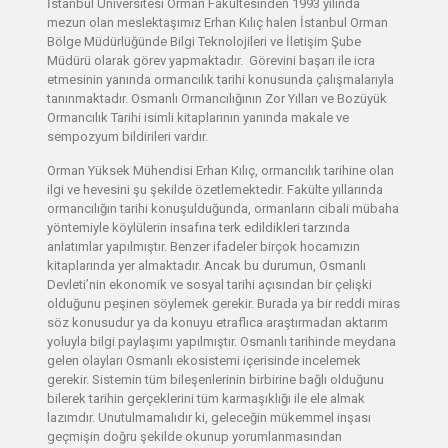
İstanbul Üniversitesi Orman Fakültesinden 1993 yılında
mezun olan meslektaşımız Erhan Kılıç halen İstanbul Orman
Bölge Müdürlüğünde Bilgi Teknolojileri ve İletişim Şube
Müdürü olarak görev yapmaktadır. Görevini başarı ile icra
etmesinin yanında ormancılık tarihi konusunda çalışmalarıyla
tanınmaktadır. Osmanlı Ormancılığının Zor Yılları ve Bozüyük
Ormancılık Tarihi isimli kitaplarının yanında makale ve
sempozyum bildirileri vardır.
Orman Yüksek Mühendisi Erhan Kılıç, ormancılık tarihine olan
ilgi ve hevesini şu şekilde özetlemektedir. Fakülte yıllarında
ormancılığın tarihi konuşulduğunda, ormanların cibali mübaha
yöntemiyle köylülerin insafına terk edildikleri tarzında
anlatımlar yapılmıştır. Benzer ifadeler birçok hocamızın
kitaplarında yer almaktadır. Ancak bu durumun, Osmanlı
Devleti’nin ekonomik ve sosyal tarihi açısından bir çelişki
olduğunu peşinen söylemek gerekir. Burada ya bir reddi miras
söz konusudur ya da konuyu etraflıca araştırmadan aktarım
yoluyla bilgi paylaşımı yapılmıştır. Osmanlı tarihinde meydana
gelen olayları Osmanlı ekosistemi içerisinde incelemek
gerekir. Sistemin tüm bileşenlerinin birbirine bağlı olduğunu
bilerek tarihin gerçeklerini tüm karmaşıklığı ile ele almak
lazımdır. Unutulmamalıdır ki, geleceğin mükemmel inşası
geçmişin doğru şekilde okunup yorumlanmasından