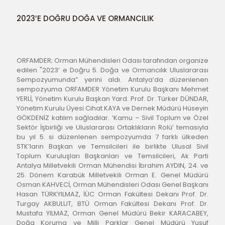
2023’E DOĞRU DOĞA VE ORMANCILIK
ORFAMDER; Orman Mühendisleri Odası tarafından organize 
edilen "2023’ e Doğru 5. Doğa ve Ormancılık Uluslararası 
Sempozyumunda” yerini aldı. Antalya’da düzenlenen 
sempozyuma ORFAMDER Yönetim Kurulu Başkanı Mehmet 
YERLİ, Yönetim Kurulu Başkan Yard. Prof. Dr. Türker DÜNDAR, 
Yönetim Kurulu Üyesi Cihat KAYA ve Dernek Müdürü Hüseyin 
GÖKDENİZ katılım sağladılar. ‘Kamu – Sivil Toplum ve Özel 
Sektör İşbirliği ve Uluslararası Ortaklıkların Rolü’ temasıyla 
bu yıl 5. si düzenlenen sempozyumda 7 farklı ülkeden 
STK’ların Başkan ve Temsilcileri ile birlikte Ulusal Sivil 
Toplum Kuruluşları Başkanları ve Temsilcileri, Ak Parti 
Antalya Milletvekili Orman Mühendisi İbrahim AYDIN, 24. ve 
25. Dönem Karabük Milletvekili Orman E. Genel Müdürü 
Osman KAHVECİ, Orman Mühendisleri Odası Genel Başkanı 
Hasan TÜRKYILMAZ, İÜC Orman Fakültesi Dekanı Prof. Dr. 
Turgay AKBULUT, BTÜ Orman Fakültesi Dekanı Prof. Dr. 
Mustafa YILMAZ, Orman Genel Müdürü Bekir KARACABEY, 
Doğa Koruma ve Milli Parklar Genel Müdürü Yusuf 