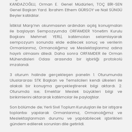
KANDAZOĞLU, Orman E. Genel Müdürleri, TOÇ BİR-SEN 
Genel Başkan Yard. İbrahim Ethem GÜRSOY ve Nail SÜNGÜ 
Beyler katıldılar.
İstiklal Marşı’nın okunmasının ardından açılış konuşmaları 
ile başlayan Sempozyumda ORFAMDER Yönetim Kurulu 
Başkanı Mehmet YERLİ, katılımcıları selamlayarak 
sempozyum sonunda elde edilecek sonuç ve verilerin 
Ormanlarımız, Ormancılığımız ve Meslektaşlarımız adına 
hayırlı olmasını diledi. Daha sonra ORFAMDER ile Orman 
Mühendisleri Odası arasında bir işbirliği protokolü 
imzalandı.
3 oturum halinde gerçekleşen panelin 1. Oturumunda 
Uluslararası STK Başkan ve Temsilcileri kendi ülkeleri ile 
alakalı bir konuşma gerçekleştirerek bilgi aktardı. 2. 
Oturumda ise; Emektar Meslek büyükleri bilgi ve 
birikimlerini aktararak katılımcılar ile paylaştılar.
Son bölümde de; Yerli Sivil Toplum Kuruluşları ile bir istişare 
toplantısı yapılarak Ormanlarımız, Ormancılığımız ve 
Meslektaşlarımızın durumu ve yapılabilecek işbirlikleri 
gündem edilerek sorunları dile getirildi.