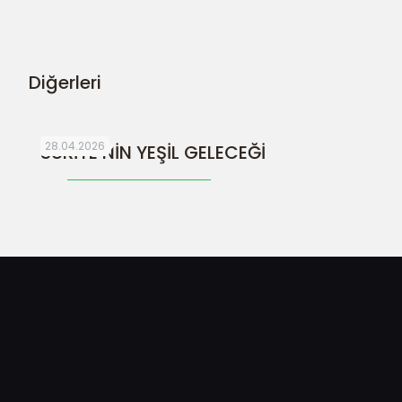
Diğerleri
28.04.2026
SURİYE’NİN YEŞİL GELECEĞİ