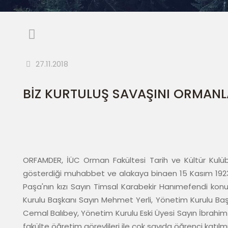
27.11.2018
BİZ KURTULUŞ SAVAŞINI ORMANL
ORFAMDER, İÜC Orman Fakültesi Tarih ve Kültür Kulüb
gösterdiği muhabbet ve alakaya binaen 15 Kasım 1923'
Paşa'nın kızı Sayın Timsal Karabekir Hanımefendi ko
Kurulu Başkanı Sayın Mehmet Yerli, Yönetim Kurulu Başk
Cemal Balıbey, Yönetim Kurulu Eski Üyesi Sayın İbrahim
fakülte öğretim görevlileri ile çok sayıda öğrenci katılmı