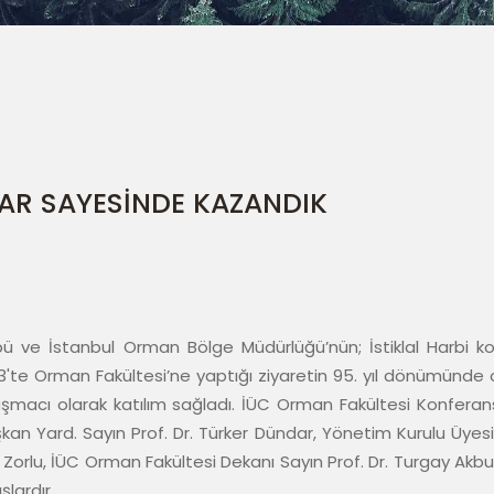
AR SAYESİNDE KAZANDIK
ü ve İstanbul Orman Bölge Müdürlüğü’nün; İstiklal Harbi k
te Orman Fakültesi’ne yaptığı ziyaretin 95. yıl dönümünde o
nuşmacı olarak katılım sağladı. İÜC Orman Fakültesi Konfer
an Yard. Sayın Prof. Dr. Türker Dündar, Yönetim Kurulu Üyesi
 Zorlu, İÜC Orman Fakültesi Dekanı Sayın Prof. Dr. Turgay Ak
şlardır.