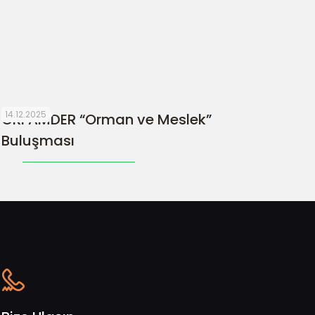
14.12.2025
ORFAMDER “Orman ve Meslek”
Buluşması