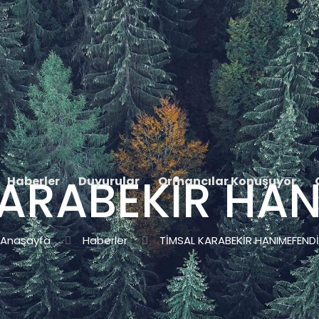
KARABEKİR HAN
Haberler
Duyurular
Ormancılar Konuşuyor
Anasayfa
Haberler
TİMSAL KARABEKİR HANIMEFENDİ