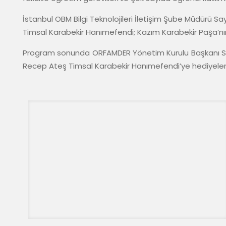
İstanbul OBM Bilgi Teknolojileri İletişim Şube Müdürü Sayın
Timsal Karabekir Hanımefendi; Kazım Karabekir Paşa’nın H
Program sonunda ORFAMDER Yönetim Kurulu Başkanı Sayı
Recep Ateş Timsal Karabekir Hanımefendi’ye hediyelerini 