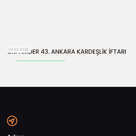
24.02.2026
ORFAMDER 43. ANKARA KARDEŞLİK İFTARI