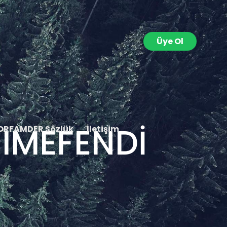
Üye Ol
IMEFENDİ
ORFAMDER Sözlük
İletişim