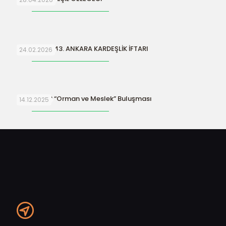
ORFAMDER 43. ANKARA KARDEŞLİK İFTARI
24.02.2026
ORFAMDER “Orman ve Meslek” Buluşması
14.12.2025