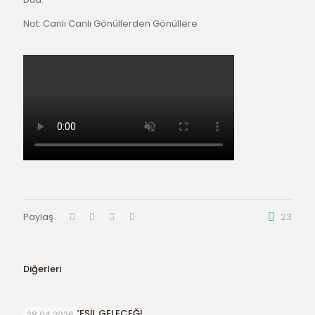
Not: Canlı Canlı Gönüllerden Gönüllere
Paylaş
23
Diğerleri
SURİYE’NİN YEŞİL GELECEĞİ
28.04.2026