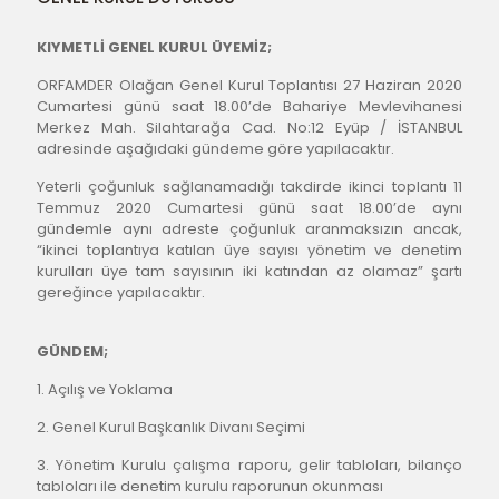
KIYMETLİ GENEL KURUL ÜYEMİZ;
ORFAMDER Olağan Genel Kurul Toplantısı 27 Haziran 2020 
Cumartesi günü saat 18.00’de Bahariye Mevlevihanesi 
Merkez Mah. Silahtarağa Cad. No:12 Eyüp / İSTANBUL 
adresinde aşağıdaki gündeme göre yapılacaktır.
Yeterli çoğunluk sağlanamadığı takdirde ikinci toplantı 11 
Temmuz 2020 Cumartesi günü saat 18.00’de aynı 
gündemle aynı adreste çoğunluk aranmaksızın ancak, 
“ikinci toplantıya katılan üye sayısı yönetim ve denetim 
kurulları üye tam sayısının iki katından az olamaz” şartı 
gereğince yapılacaktır.
GÜNDEM;
1. Açılış ve Yoklama
2. Genel Kurul Başkanlık Divanı Seçimi
3. Yönetim Kurulu çalışma raporu, gelir tabloları, bilanço 
tabloları ile denetim kurulu raporunun okunması