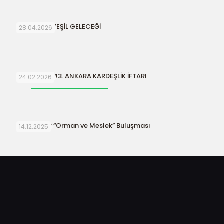
SURİYE’NİN YEŞİL GELECEĞİ
28.04.2026
ORFAMDER 43. ANKARA KARDEŞLİK İFTARI
24.02.2026
ORFAMDER “Orman ve Meslek” Buluşması
14.12.2025