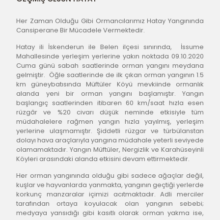
Her Zaman Olduğu Gibi Ormancılarımız Hatay Yangınında 
Cansiperane Bir Mücadele Vermektedir.
Hatay ili İskenderun ile Belen ilçesi sınırında,  İssume 
Mahallesinde yerleşim yerlerine yakın noktada 09.10.2020 
Cuma günü sabah saatlerinde orman yangını meydana 
gelmiştir.  Öğle saatlerinde de ilk çıkan orman yangının 1.5 
km güneybatısında Müftüler Köyü mevkiinde ormanlık 
alanda yeni bir orman yangını başlamıştır. Yangın 
başlangıç saatlerinden itibaren 60 km/saat hızla esen 
rüzgâr ve %20 civarı düşük neminde etkisiyle tüm 
müdahalelere rağmen yangın hızla yayılmış, yerleşim 
yerlerine ulaşmamıştır. Şiddetli rüzgar ve türbülanstan 
dolayı hava araçlarıyla yangına müdahale yeterli seviyede 
olamamaktadır. Yangın Müftüler, Nergizlik ve Karahüseyinli 
Köyleri arasındaki alanda etkisini devam ettirmektedir.
Her orman yangınında olduğu gibi sadece ağaçlar değil, 
kuşlar ve hayvanlarda yanmakta, yangının geçtiği yerlerde 
korkunç manzaralar içimizi acıtmaktadır. Adli merciler 
tarafından ortaya koyulacak olan yangının sebebi; 
medyaya yansıdığı gibi kasıtlı olarak orman yakma ise, 