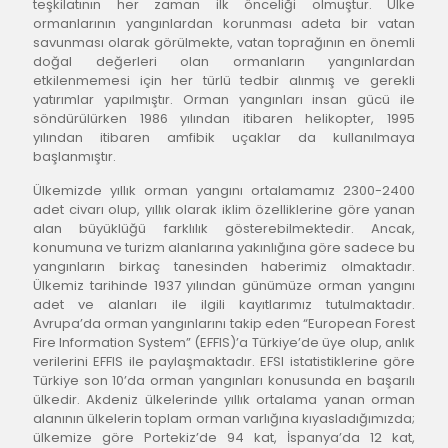
teşkilatının her zaman ilk önceliği olmuştur. Ülke 
ormanlarının yangınlardan korunması adeta bir vatan 
savunması olarak görülmekte, vatan toprağının en önemli 
doğal değerleri olan ormanların yangınlardan 
etkilenmemesi için her türlü tedbir alınmış ve gerekli 
yatırımlar yapılmıştır. Orman yangınları insan gücü ile 
söndürülürken 1986 yılından itibaren helikopter, 1995 
yılından itibaren amfibik uçaklar da kullanılmaya 
başlanmıştır.
Ülkemizde yıllık orman yangını ortalamamız 2300-2400 
adet civarı olup, yıllık olarak iklim özelliklerine göre yanan 
alan büyüklüğü farklılık gösterebilmektedir. Ancak, 
konumuna ve turizm alanlarına yakınlığına göre sadece bu 
yangınların birkaç tanesinden haberimiz olmaktadır. 
Ülkemiz tarihinde 1937 yılından günümüze orman yangını 
adet ve alanları ile ilgili kayıtlarımız tutulmaktadır. 
Avrupa’da orman yangınlarını takip eden “European Forest 
Fire Information System” (EFFIS)’a Türkiye’de üye olup, anlık 
verilerini EFFIS ile paylaşmaktadır. EFSI istatistiklerine göre 
Türkiye son 10’da orman yangınları konusunda en başarılı 
ülkedir. Akdeniz ülkelerinde yıllık ortalama yanan orman 
alanının ülkelerin toplam orman varlığına kıyasladığımızda; 
ülkemize göre Portekiz’de 94 kat, İspanya’da 12 kat, 