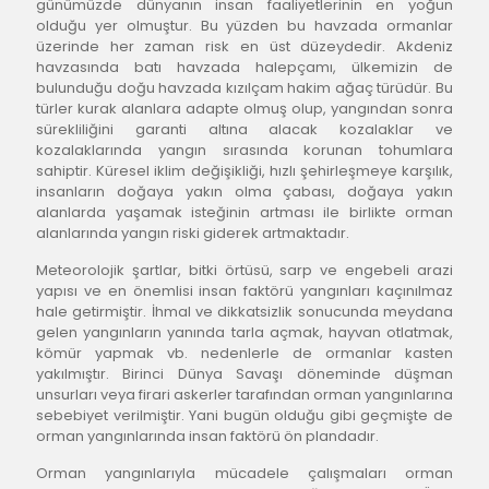
günümüzde dünyanın insan faaliyetlerinin en yoğun 
olduğu yer olmuştur. Bu yüzden bu havzada ormanlar 
üzerinde her zaman risk en üst düzeydedir. Akdeniz 
havzasında batı havzada halepçamı, ülkemizin de 
bulunduğu doğu havzada kızılçam hakim ağaç türüdür. Bu 
türler kurak alanlara adapte olmuş olup, yangından sonra 
sürekliliğini garanti altına alacak kozalaklar ve 
kozalaklarında yangın sırasında korunan tohumlara 
sahiptir. Küresel iklim değişikliği, hızlı şehirleşmeye karşılık, 
insanların doğaya yakın olma çabası, doğaya yakın 
alanlarda yaşamak isteğinin artması ile birlikte orman 
alanlarında yangın riski giderek artmaktadır.
Meteorolojik şartlar, bitki örtüsü, sarp ve engebeli arazi 
yapısı ve en önemlisi insan faktörü yangınları kaçınılmaz 
hale getirmiştir. İhmal ve dikkatsizlik sonucunda meydana 
gelen yangınların yanında tarla açmak, hayvan otlatmak, 
kömür yapmak vb. nedenlerle de ormanlar kasten 
yakılmıştır. Birinci Dünya Savaşı döneminde düşman 
unsurları veya firari askerler tarafından orman yangınlarına 
sebebiyet verilmiştir. Yani bugün olduğu gibi geçmişte de 
orman yangınlarında insan faktörü ön plandadır.
Orman yangınlarıyla mücadele çalışmaları orman 