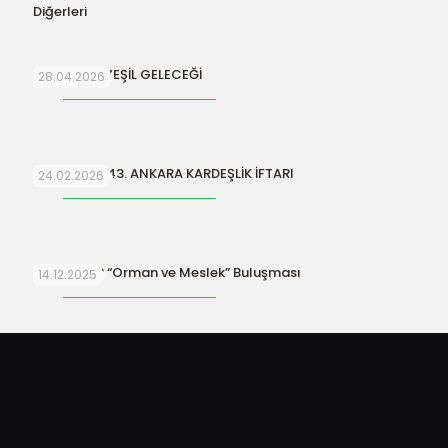
Diğerleri
SURİYE’NİN YEŞİL GELECEĞİ
28.04.2026
ORFAMDER 43. ANKARA KARDEŞLİK İFTARI
24.02.2026
ORFAMDER “Orman ve Meslek” Buluşması
14.12.2025