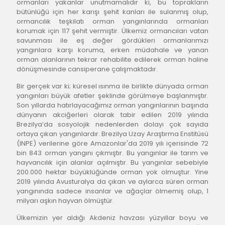
ormanları yakanlar unutmamalıdır ki, bu toprakların 
bütünlüğü için her karışı şehit kanları ile sulanmış olup, 
ormancılık teşkilatı orman yangınlarında ormanları 
korumak için 117 şehit vermiştir. Ülkemiz ormancıları vatan 
savunması ile eş değer gördükleri ormanlarımızı 
yangınlara karşı koruma, erken müdahale ve yanan 
orman alanlarının tekrar rehabilite edilerek orman haline 
dönüşmesinde cansiperane çalışmaktadır.
Bir gerçek var ki; küresel ısınma ile birlikte dünyada orman 
yangınları büyük afetler şeklinde görülmeye başlanmıştır. 
Son yıllarda hatırlayacağımız orman yangınlarının başında 
dünyanın akciğerleri olarak tabir edilen 2019 yılında 
Brezilya’da sosyolojik nedenlerden dolayı çok sayıda 
ortaya çıkan yangınlardır. Brezilya Uzay Araştırma Enstitüsü 
(INPE) verilerine göre Amazonlar'da 2019 yılı içerisinde 72 
bin 843 orman yangını çıkmıştır. Bu yangınlar ile tarım ve 
hayvancılık için alanlar açılmıştır. Bu yangınlar sebebiyle 
200.000 hektar büyüklüğünde orman yok olmuştur. Yine 
2019 yılında Avusturalya da çıkan ve aylarca süren orman 
yangınında sadece insanlar ve ağaçlar ölmemiş olup, 1 
milyarı aşkın hayvan ölmüştür.
Ülkemizin yer aldığı Akdeniz havzası yüzyıllar boyu ve 