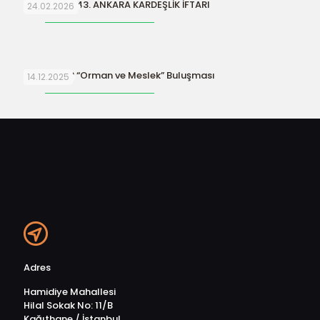
ORFAMDER 43. ANKARA KARDEŞLİK İFTARI
24.02.2026
ORFAMDER “Orman ve Meslek” Buluşması
14.12.2025
Adres
Hamidiye Mahallesi
Hilal Sokak No: 11/B
Kağıthane / İstanbul