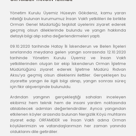
Yönetim Kurulu Üyemiz Hüseyin Gökdeniz, kamu yararı 
niteliği bulunan kurumumuz İnsan Vakfı yetkilileri ile birlikte 
Orman Genel Müdürlüğü teşkilat üyelerini ziyaret ederek 
geçmiş olsun dileklerinde bulundu ve yangın hakkında 
detaylı bilgi alıp saha değerlendirmeleri yaptı.
09.10.2020 tarihinde Hatay İli İskenderun ve Belen İlçeleri 
sınırlarında meydana gelen yangın sonrasında 12.10.2020 
tarihinde Yönetim Kurulu Üyemiz ve İnsan Vakfı 
yetkililerinden oluşan bir ekip İskenderun Orman İşletme 
Müdürlüğünü ziyaret ederek İşletme Müdürü Rıdvan 
Aksu’ya geçmiş olsun dileklerini ilettiler. Gerçekleşen bu 
ziyarette yangın ile ilgili bilgi alınıp, yangın sonrası süreç 
için fikir alışverişinde bulunuldu.
Ardından yangının gerçekleştiği sahaları inceleyen 
ekibimiz hem teknik hem de insani yardım noktasında 
atılabilecek adımları değerlendirdiler. Ayrıca yangından 
etkilenen köyler arasında bulunan Nergizlik Köyü muhtarını 
ziyaret edip ORFAMDER ve İnsan Vakfı adına Orman 
köylülerimizin ve vatandaşlarımızın her zaman yanında 
olduklarını dile getirdiler.