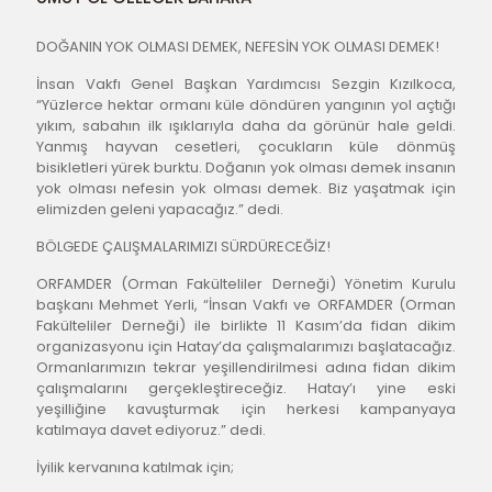
DOĞANIN YOK OLMASI DEMEK, NEFESİN YOK OLMASI DEMEK!
İnsan Vakfı Genel Başkan Yardımcısı Sezgin Kızılkoca, 
“Yüzlerce hektar ormanı küle döndüren yangının yol açtığı 
yıkım, sabahın ilk ışıklarıyla daha da görünür hale geldi. 
Yanmış hayvan cesetleri, çocukların küle dönmüş 
bisikletleri yürek burktu. Doğanın yok olması demek insanın 
yok olması nefesin yok olması demek. Biz yaşatmak için 
elimizden geleni yapacağız.” dedi.
BÖLGEDE ÇALIŞMALARIMIZI SÜRDÜRECEĞİZ!
ORFAMDER (Orman Fakülteliler Derneği) Yönetim Kurulu 
başkanı Mehmet Yerli, “İnsan Vakfı ve ORFAMDER (Orman 
Fakülteliler Derneği) ile birlikte 11 Kasım’da fidan dikim 
organizasyonu için Hatay’da çalışmalarımızı başlatacağız. 
Ormanlarımızın tekrar yeşillendirilmesi adına fidan dikim 
çalışmalarını gerçekleştireceğiz. Hatay’ı yine eski 
yeşilliğine kavuşturmak için herkesi kampanyaya 
katılmaya davet ediyoruz.” dedi.
İyilik kervanına katılmak için;