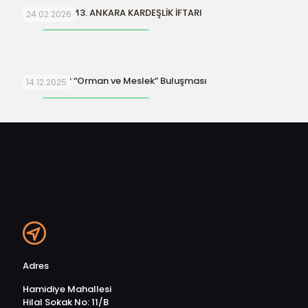
ORFAMDER 43. ANKARA KARDEŞLİK İFTARI
24.02.2026
ORFAMDER “Orman ve Meslek” Buluşması
14.12.2025
Adres
Hamidiye Mahallesi
Hilal Sokak No: 11/B