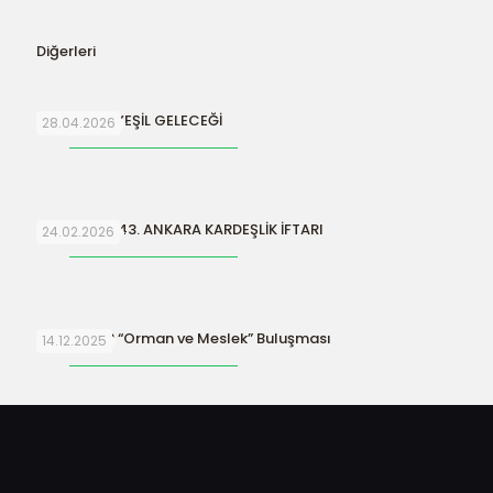
Diğerleri
SURİYE’NİN YEŞİL GELECEĞİ
28.04.2026
ORFAMDER 43. ANKARA KARDEŞLİK İFTARI
24.02.2026
ORFAMDER “Orman ve Meslek” Buluşması
14.12.2025