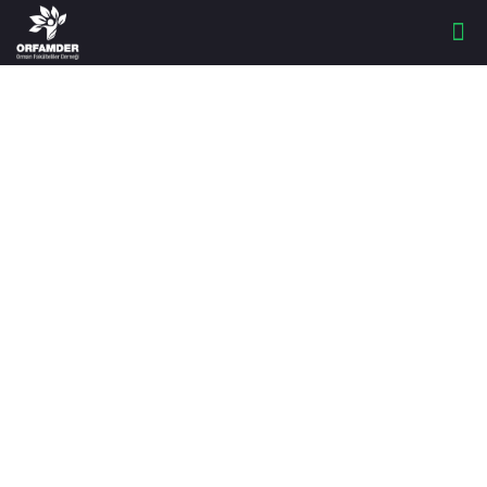
GİRİŞİMCİLİK
KONFERANSLARI –
ISPARTA
UYGULAMALI
BİLİMLER
ÜNİVERSİTESİ