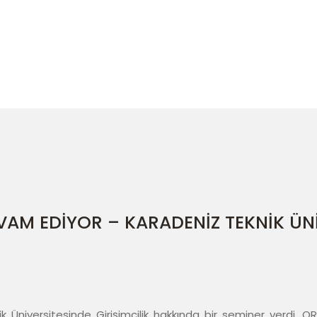
er
GİRİŞİMCİLİK KONFERANSLARI DEVAM EDİYOR – KARADEN
VAM EDİYOR – KARADENİZ TEKNİK ÜNİ
k Üniversitesinde Girişimcilik hakkında bir seminer verdi. 