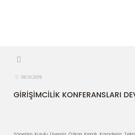
Anasayfa
Haberl
06.10.2019
GİRİŞİMCİLİK KONFERANSLARI DE
Yönetim Kurulu Üyemiz Özkan Kırımlı, Karadeniz Tekni