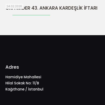
24.02.2026
ORFAMDER 43. ANKARA KARDEŞLİK İFTARI
Adres
Hamidiye Mahallesi
Hilal Sokak No: 11/B
Kağıthane / İstanbul