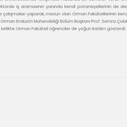
örde iş aramasının yanında kendi potansiyellerinin de değe
tölye çalışmaları yaparak, mezun olan Orman Fakültelilerinin kend
ine Orman Endüstri Mühendisliği Bölüm Başkanı Prof. Semra Çola
e birlikte Orman Fakülteli öğrenciler de yoğun katılım gösterdi.