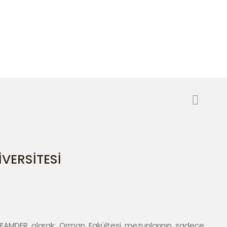
İZ TEKNİK ÜNİVERSİTESİ
VERSİTESİ
ORFAMDER olarak; Orman Fakültesi mezunlarının sadece 