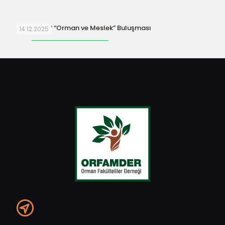
ORFAMDER “Orman ve Meslek” Buluşması
14.12.2025