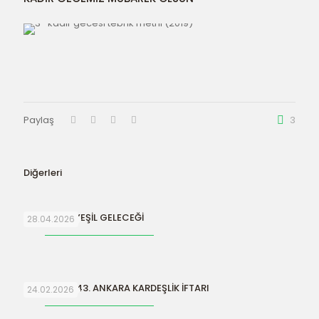
Paylaş
3
Diğerleri
SURİYE’NİN YEŞİL GELECEĞİ
28.04.2026
ORFAMDER 43. ANKARA KARDEŞLİK İFTARI
24.02.2026