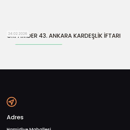
24.02.2026
ORFAMDER 43. ANKARA KARDEŞLİK İFTARI
Adres
Hamidiye Mahallesi