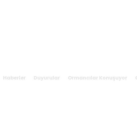
 BAYRAMIMIZ
Haberler
Duyurular
Ormancılar Konuşuyor
OLSUN
sayfa
Haberler
RAMAZAN BAYRAMIMIZ MÜBAREK O