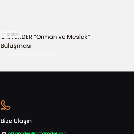
14.12.2025
ORFAMDER “Orman ve Meslek”
Buluşması
Bize Ulaşın
orfamder@orfamder.org