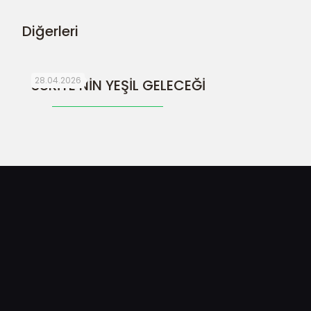
Diğerleri
28.04.2026
SURİYE’NİN YEŞİL GELECEĞİ