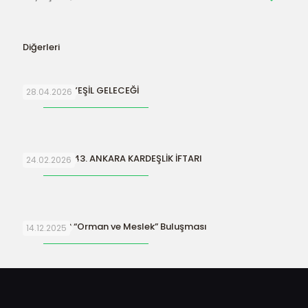
Diğerleri
SURİYE’NİN YEŞİL GELECEĞİ
28.04.2026
ORFAMDER 43. ANKARA KARDEŞLİK İFTARI
24.02.2026
ORFAMDER “Orman ve Meslek” Buluşması
14.12.2025