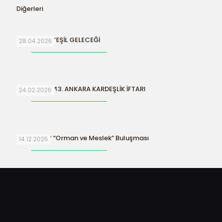
Diğerleri
SURİYE’NİN YEŞİL GELECEĞİ
28.04.2026
ORFAMDER 43. ANKARA KARDEŞLİK İFTARI
24.02.2026
ORFAMDER “Orman ve Meslek” Buluşması
14.12.2025