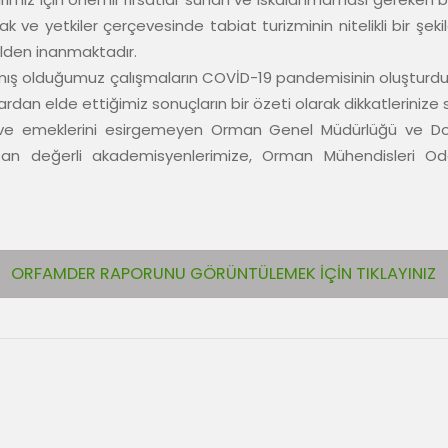
k ve yetkiler çerçevesinde tabiat turizminin nitelikli bir şek
lden inanmaktadır.

atmış olduğumuz çalışmaların COVİD-19 pandemisinin oluşturdu
rdan elde ettiğimiz sonuçların bir özeti olarak dikkatlerinize 
 ve emeklerini esirgemeyen Orman Genel Müdürlüğü ve Doğ
pan değerli akademisyenlerimize, Orman Mühendisleri Od
ORFAMDER RAPORUNU GÖRÜNTÜLEMEK İÇİN TIKLAYINIZ