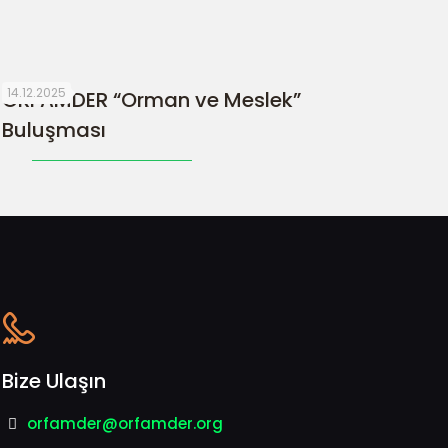
14.12.2025
ORFAMDER “Orman ve Meslek”
Buluşması
Bize Ulaşın
orfamder@orfamder.org