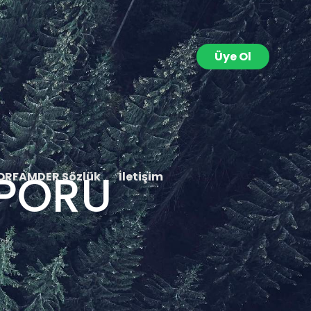
Üye Ol
APORU
ORFAMDER Sözlük
İletişim