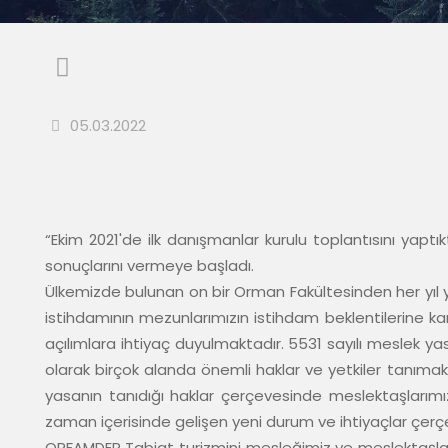
05.03.2022
“Ekim 2021'de ilk danışmanlar kurulu toplantısını yaptık
sonuçlarını vermeye başladı. 

Ülkemizde bulunan on bir Orman Fakültesinden her yıl y
istihdamının mezunlarımızın istihdam beklentilerine ka
açılımlara ihtiyaç duyulmaktadır. 5531 sayılı meslek ya
olarak birçok alanda önemli haklar ve yetkiler tanımakta
yasanın tanıdığı haklar çerçevesinde meslektaşlarımı
zaman içerisinde gelişen yeni durum ve ihtiyaçlar çerçe
ORFAMDER Tabiat turizmini mesleğimiz ve meslektaşlarım