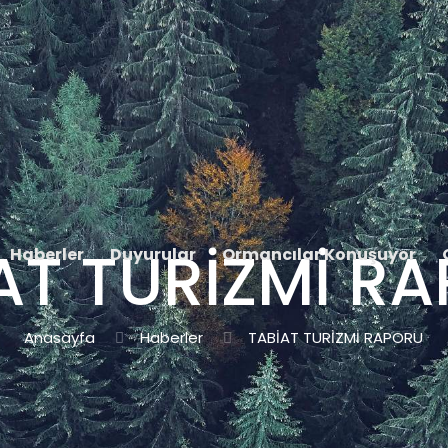
AT TURİZMİ R
Haberler
Duyurular
Ormancılar Konuşuyor
Anasayfa
Haberler
TABİAT TURİZMİ RAPORU