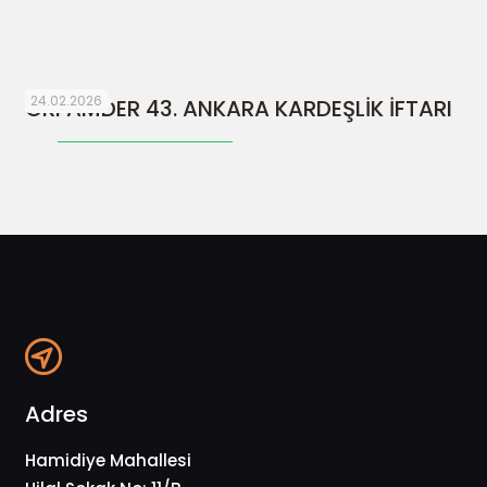
24.02.2026
ORFAMDER 43. ANKARA KARDEŞLİK İFTARI
Adres
Hamidiye Mahallesi