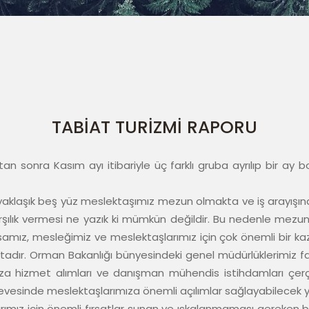
TABİAT TURİZMİ RAPORU
tan sonra Kasım ayı itibariyle üç farklı gruba ayrılıp bir ay 
aklaşık beş yüz meslektaşımız mezun olmakta ve iş arayışına 
rşılık vermesi ne yazık ki mümkün değildir. Bu nedenle mezunla
samız, mesleğimiz ve meslektaşlarımız için çok önemli bir kaza
dır. Orman Bakanlığı bünyesindeki genel müdürlüklerimiz faaliyet
za hizmet alımları ve danışman mühendis istihdamları çerçev
vesinde meslektaşlarımıza önemli açılımlar sağlayabilecek yen
ız için önemli fırsatlar sunan ve ıskalanmaması gereken bir 