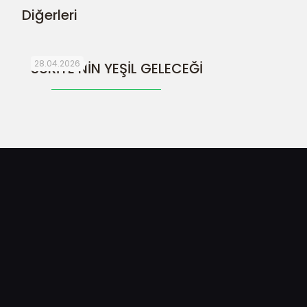
Diğerleri
28.04.2026
SURİYE’NİN YEŞİL GELECEĞİ