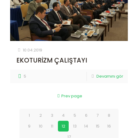
10.04.2019
EKOTURİZM ÇALIŞTAYI
5
Devamını gör
Prev page
1
2
3
4
5
6
7
8
9
10
11
12
13
14
15
16
17