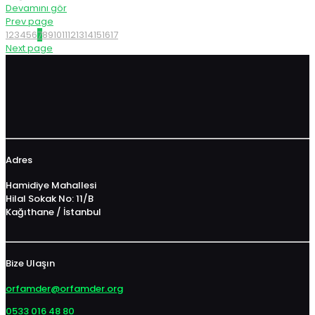
Devamını gör
Prev page
1
2
3
4
5
6
7
8
9
10
11
12
13
14
15
16
17
Next page
Adres
Hamidiye Mahallesi
Hilal Sokak No: 11/B
Kağıthane / İstanbul
Bize Ulaşın
orfamder@orfamder.org
0533 016 48 80