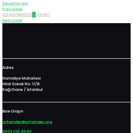
Devamını gör
Prev page
1
2
3
4
5
6
7
8
9
10
11
12
13
14
15
16
17
Next page
Adres
Hamidiye Mahallesi
Hilal Sokak No: 11/B
Kağıthane / İstanbul
Bize Ulaşın
orfamder@orfamder.org
0533 016 48 80