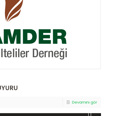
UYURU
Devamını gör