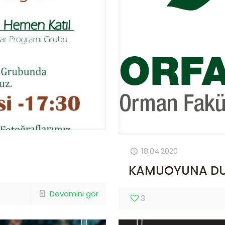
18.04.2020
KAMUOYUNA D
Devamını gör
3