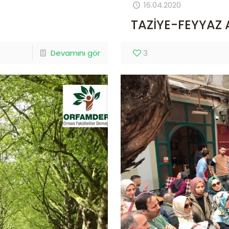
16.04.2020
TAZİYE-FEYYAZ 
Devamını gör
3