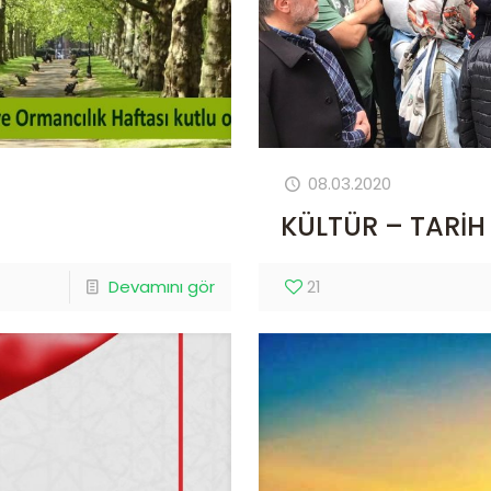
08.03.2020
KÜLTÜR – TARİH 
Devamını gör
21