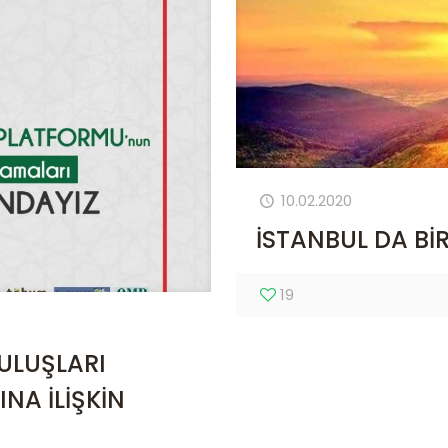
10.02.2020
İSTANBUL DA Bİ
19
ULUŞLARI
NA İLİŞKİN